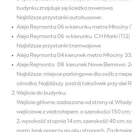
budynku znajduje się ścieżka rowerowa.
Najbliższe przystanki autobusowe :
Aleja Reymonta 06 w kierunku metra Młociny (
Aleja Reymonta 06 w kierunku C.H Marki (112)
Najbliższe przystanki tramwajowe:
Aleja Reymonta 04 kierunek metro Młociny 33
Aleje Rejmonta 08 kierunek Nowe Bemowo 24
Najbliższe miejsce parkingowe dla osób z niep
ośrodka. Najbliższy postój taksówek przy alei 
Wejście do budynku:
Wejście główne, zadaszone od strony al. Włady
wejściowe z wiatrołapem o szerokości 150 cm
2, wysokość stopnia 14 cm, szerokość 40 cm, s
norm, brak poręczy po obu stronach. Za drzwia