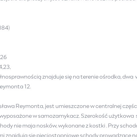
184)
,26
,23,
ełnosprawnością znajduje się na terenie ośrodka, dw
Reymonta 12.
sława Reymonta, jest umieszczone w centralnej częśc
, wyposażone w samozamykacz. Szerokość użytkowa s
chody nie maja nosków, wykonane z kostki . Przy schod
mi znajdują się pięciostopniowe schody prowadzące na 