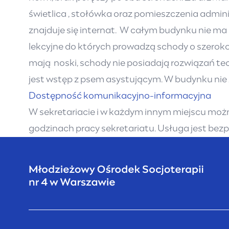
świetlica , stołówka oraz pomieszczenia admini
znajduje się internat. W całym budynku nie ma 
lekcyjne do których prowadzą schody o szeroko
mają noski, schody nie posiadają rozwiązań te
jest wstęp z psem asystującym. W budynku ni
Dostępność komunikacyjno-informacyjna
W sekretariacie i w każdym innym miejscu moż
godzinach pracy sekretariatu. Usługa jest bezpł