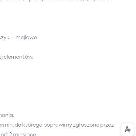
czyk — mejlowo
ej elementów.
mania.
 termin, do którego poprawimy zgłoszone przez
Prze
niż 2 miesiące.