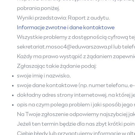
pobrania poniżej.
Wyniki przedstawia:
Raport z audytu
.
Informacje zwrotne i dane kontaktowe
Wszystkie problemy z dostępnością cyfrową te
sekretariat.mosoc4@eduwarszawa.pl
lub tele
Każdy ma prawo wystąpić z żądaniem zapewnieni
Zgłaszając takie żądanie podaj:
swoje imię i nazwisko,
swoje dane kontaktowe (np. numer telefonu, e-
dokładny adres strony internetowej, na której j
opis na czym polega problem i jaki sposób jego 
Na Twoje zgłoszenie odpowiemy najszybciej jak t
Jeżeli ten termin będzie dla nas zbyt krótki p
Ciebie błędy lub przygotujemy informacje w alt