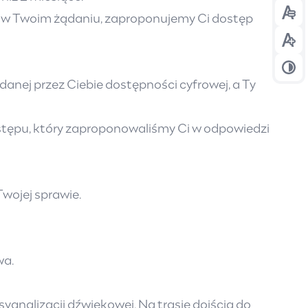
ej w Twoim żądaniu, zaproponujemy Ci dostęp
Prze
Prze
Prze
nej przez Ciebie dostępności cyfrowej, a Ty
ostępu, który zaproponowaliśmy Ci w odpowiedzi
Twojej sprawie.
wa.
ygnalizacji dźwiękowej. Na trasie dojścia do