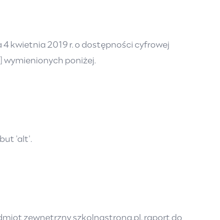
4 kwietnia 2019 r. o dostępności cyfrowej
] wymienionych poniżej.
t 'alt'.
miot zewnętrzny szkolnastrona.pl, raport do