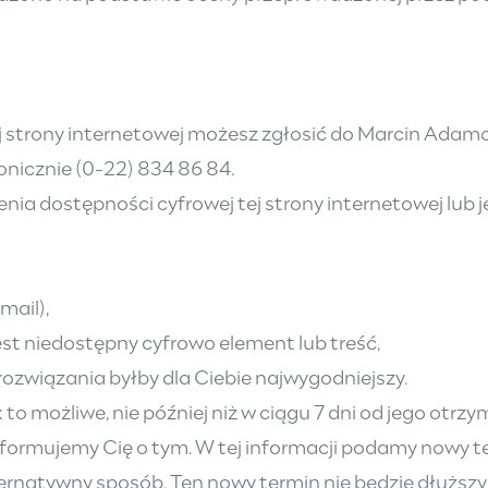
j strony internetowej możesz zgłosić do Marcin Adam
fonicznie
(0-22) 834 86 84
.
a dostępności cyfrowej tej strony internetowej lub j
mail),
est niedostępny cyfrowo element lub treść,
rozwiązania byłby dla Ciebie najwygodniejszy.
o możliwe, nie później niż w ciągu 7 dni od jego otrzy
oinformujemy Cię o tym. W tej informacji podamy nowy
ernatywny sposób. Ten nowy termin nie będzie dłuższy 