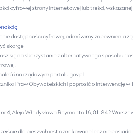
ości cyfrowej strony internetowej lub treści, wskazan
pnością
enie dostępności cyfrowej, odmówimy zapewnienia żąda
yć skargę.
dzasz się na skorzystanie z alternatywnego sposobu d
rowej.
aleźć na rządowym portalu gov.pl
.
znika Praw Obywatelskich
i poprosić o interwencję w 
nr 4, Aleja Władysława Reymonta 16, 01-842 Warsza
ejście dla pieszych jest oznakowane lecz nie posiada s