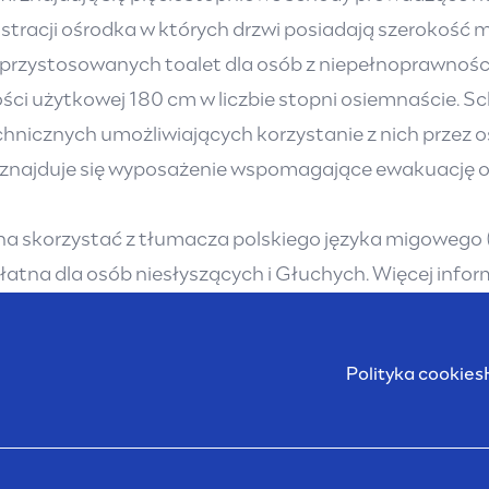
stracji ośrodka w których drzwi posiadają szerokość 
przystosowanych toalet dla osób z niepełnoprawnością
ści użytkowej 180 cm w liczbie stopni osiemnaście. S
chnicznych umożliwiających korzystanie z nich przez
e znajduje się wyposażenie wspomagające ewakuację o
na skorzystać z tłumacza polskiego języka migowego (
atna dla osób niesłyszących i Głuchych. Więcej inform
Polityka cookies