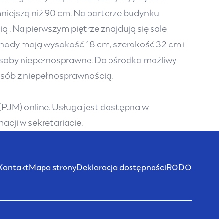
mniejszą niż 90 cm. Na parterze budynku
 . Na pierwszym piętrze znajdują się sale
chody mają wysokość 18 cm, szerokość 32 cm i
 osoby niepełnosprawne. Do ośrodka możliwy
sób z niepełnosprawnością.
PJM) online. Usługa jest dostępna w
acji w sekretariacie.
Kontakt
Mapa strony
Deklaracja dostępności
RODO