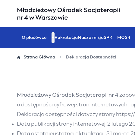
Przejdź
do
treści
O placówce
Rekrutacja
Nasza misja
SPK
MOS4
Strona Główna
Deklaracja Dostępności
Młodzieżowy Ośrodek Socjoterapii nr 4
zobowi
o dostępności cyfrowej stron internetowych i 
Deklaracja dostępności dotyczy strony
https:/
Data publikacji strony internetowej: 2 lutego 2
Data ostatniej istotnej aktualizacji: 31 marca 